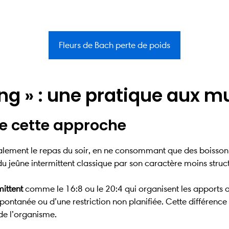
Fleurs de Bach perte de poids
ing » : une pratique aux m
de cette approche
alement le repas du soir, en ne consommant que des boissons
du jeûne intermittent classique par son caractère moins struct
mittent
comme le 16:8 ou le 20:4 qui organisent les apports a
 spontanée ou d’une restriction non planifiée. Cette différen
de l’organisme.