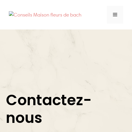
Aller
au
Menu
contenu
Contactez-
nous