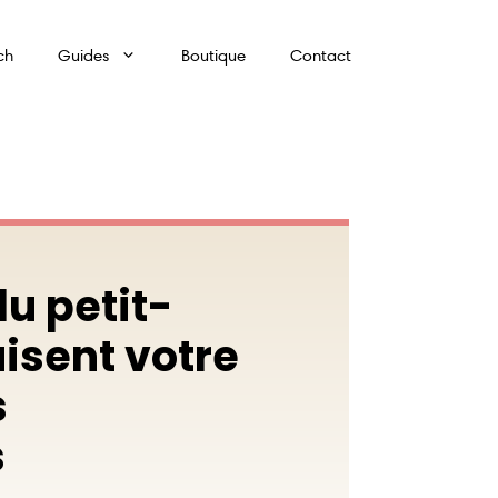
ch
Guides
Boutique
Contact
u petit-
isent votre
s
s