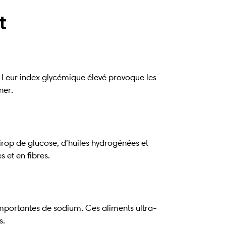
t
s. Leur index glycémique élevé provoque les
ner.
irop de glucose, d’huiles hydrogénées et
s et en fibres.
 importantes de sodium. Ces aliments ultra-
s.