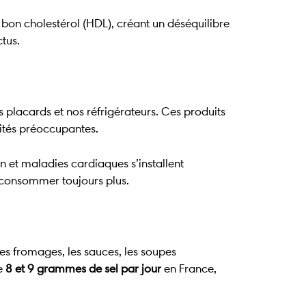
 bon cholestérol (HDL), créant un déséquilibre
ctus.
s placards et nos réfrigérateurs. Ces produits
tités préoccupantes.
 et maladies cardiaques s’installent
re consommer toujours plus.
 les fromages, les sauces, les soupes
re
8 et 9 grammes de sel par jour
en France,