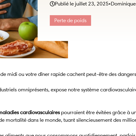
Publié le
juillet 23, 2025
•
Dominique
Perte de poids
h de midi ou votre dîner rapide cachent peut-être des dange
dustriels omniprésents, expose notre système cardiovasculai
maladies cardiovasculaires
pourraient être évitées grâce à un
de mortalité dans le monde, tuant silencieusement des milli
 des aliments que nous consommons quotidiennement, parfois