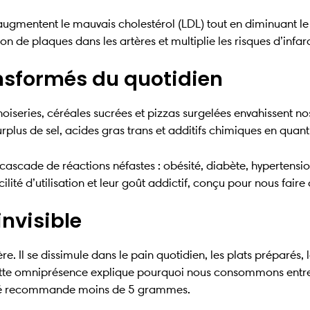
augmentent le mauvais cholestérol (LDL) tout en diminuant le
n de plaques dans les artères et multiplie les risques d’infar
ansformés du quotidien
nnoiseries, céréales sucrées et pizzas surgelées envahissent no
urplus de sel, acides gras trans et additifs chimiques en quan
scade de réactions néfastes : obésité, diabète, hypertension
ilité d’utilisation et leur goût addictif, conçu pour nous fai
invisible
e. Il se dissimule dans le pain quotidien, les plats préparés,
. Cette omniprésence explique pourquoi nous consommons ent
anté recommande moins de 5 grammes.