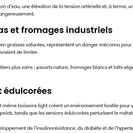
d’eau, une élévation de la tension artérielle et, à terme, u
r dangereusement.
ras et fromages industriels
 et en graisses saturées, représentent un danger méconnu pou
onvient de limiter.
itiers plus sains : yaourts nature, fromages blancs et laits vég
t édulcorées
 et même boissons light créent un environnement hostile pour
 poids, tandis que les versions édulcorées perturbent le méta
ppement de l’insulinorésistance, du diabète et de l’hypertensi