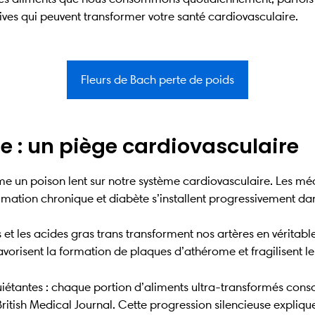
tives qui peuvent transformer votre santé cardiovasculaire.
Fleurs de Bach perte de poids
 : un piège cardiovasculaire
un poison lent sur notre système cardiovasculaire. Les méca
mmation chronique et diabète s’installent progressivement d
ées et les acides gras trans transforment nos artères en vérita
favorisent la formation de plaques d’athérome et fragilisent 
quiétantes : chaque portion d’aliments ultra-transformés c
ritish Medical Journal. Cette progression silencieuse expli