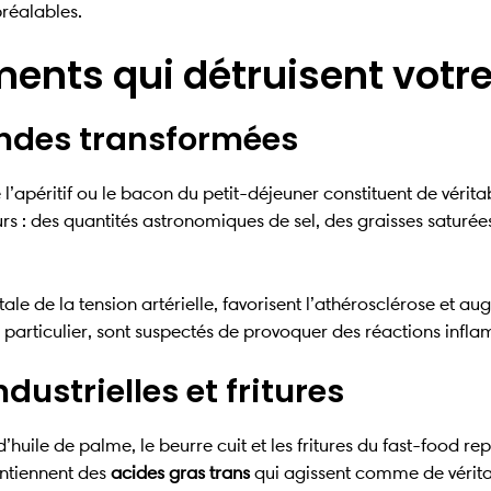
réalables.
iments qui détruisent votr
andes transformées
 l’apéritif ou le bacon du petit-déjeuner constituent de vér
s : des quantités astronomiques de sel, des graisses saturée
le de la tension artérielle, favorisent l’athérosclérose et a
en particulier, sont suspectés de provoquer des réactions infl
dustrielles et fritures
huile de palme, le beurre cuit et les fritures du fast-food re
ontiennent des
acides gras trans
qui agissent comme de vérita