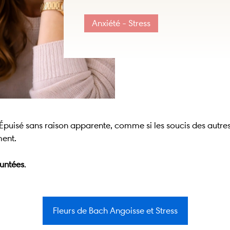
Anxiété - Stress
Épuisé sans raison apparente, comme si les soucis des autres
ment.
untées
.
Fleurs de Bach Angoisse et Stress