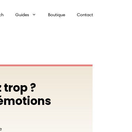
ch
Guides
Boutique
Contact
 trop ?
 émotions
e