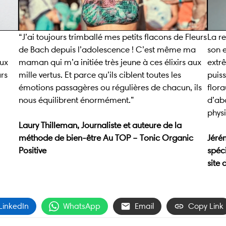
“J’ai toujours trimballé mes petits flacons de Fleurs
La re
de Bach depuis l’adolescence ! C’est même ma
son e
aux
maman qui m’a initiée très jeune à ces élixirs aux
extr
urs
mille vertus. Et parce qu’ils ciblent toutes les
puis
émotions passagères ou régulières de chacun, ils
flora
nous équilibrent énormément.”
d’ab
phys
Laury Thilleman, Journaliste et auteure de la
méthode de bien-être Au TOP – Tonic Organic
Jéré
Positive
spéc
site 
LinkedIn
WhatsApp
Email
Copy Link