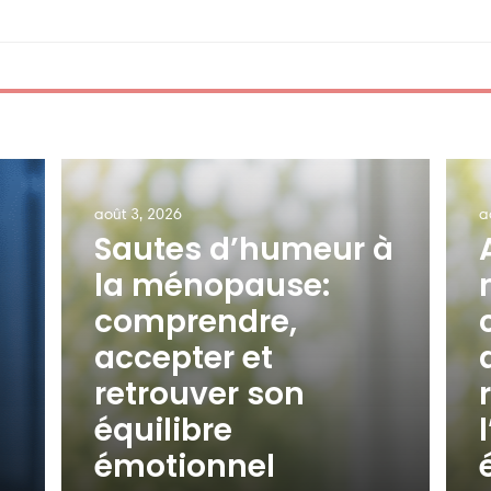
août 3, 2026
a
Sautes d’humeur à
la ménopause:
comprendre,
accepter et
retrouver son
équilibre
émotionnel