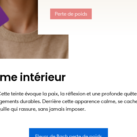
Perte de poids
lme intérieur
. Cette teinte évoque la paix, la réflexion et une profonde q
agements durables. Derrière cette apparence calme, se cache
quille qui rassure, sans jamais imposer.
Fleurs de Bach perte de poids