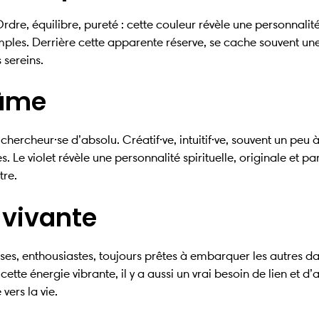
rdre, équilibre, pureté : cette couleur révèle une personnalité
mples. Derrière cette apparente réserve, se cache souvent une
 sereins.
l’âme
e chercheur·se d’absolu. Créatif·ve, intuitif·ve, souvent un peu 
 Le violet révèle une personnalité spirituelle, originale et p
tre.
 vivante
uses, enthousiastes, toujours prêtes à embarquer les autres dan
cette énergie vibrante, il y a aussi un vrai besoin de lien et 
ers la vie.