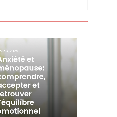
oût 3, 2026
Anxiété et
ménopause:
comprendre,
accepter et
retrouver
l’équilibre
émotionnel