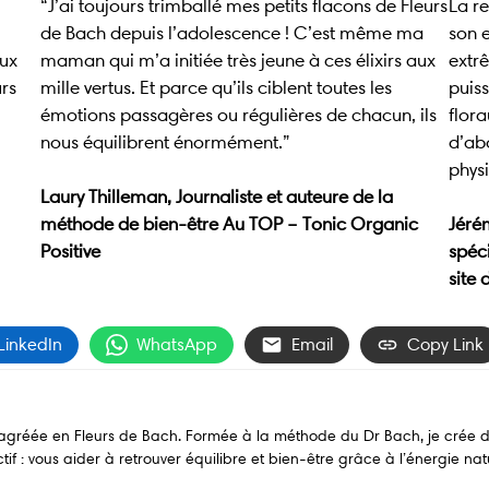
“J’ai toujours trimballé mes petits flacons de Fleurs
La re
de Bach depuis l’adolescence ! C’est même ma
son e
aux
maman qui m’a initiée très jeune à ces élixirs aux
extr
urs
mille vertus. Et parce qu’ils ciblent toutes les
puis
émotions passagères ou régulières de chacun, ils
flora
nous équilibrent énormément.”
d’ab
phys
Laury Thilleman, Journaliste et auteure de la
méthode de bien-être Au TOP – Tonic Organic
Jéré
Positive
spéc
site 
LinkedIn
WhatsApp
Email
Copy Link
e agréée en Fleurs de Bach. Formée à la méthode du Dr Bach, je crée 
if : vous aider à retrouver équilibre et bien-être grâce à l’énergie natu