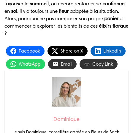
favoriser le
sommeil
, ou encore renforcer sa
confiance
en
soi
, il y a toujours une
fleur
adaptée à la situation.
Alors, pourquoi ne pas composer son propre
panier
et
commencer à explorer les bienfaits de ces
élixirs floraux
?
Facebook
Share on X
LinkedIn
WhatsApp
Email
Copy Link
Dominique
Je suis Dominique, conseillère agréée en Fleurs de Bach.