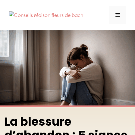
Aller
au
Menu
contenu
La blessure