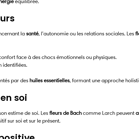
nergie
équilibrée.
eurs
oncernant la
santé
, l’autonomie ou les relations sociales. Les
f
confort face à des chocs émotionnels ou physiques.
 identifiées.
ntés par des
huiles essentielles
, formant une approche holistiq
 en soi
son estime de soi. Les
fleurs de Bach
comme Larch peuvent
a
f sur soi et sur le présent.
positive