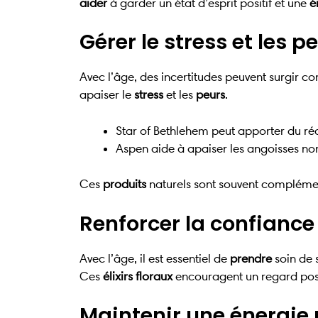
aider
à garder un état d’esprit positif et une
é
Gérer le stress et les p
Avec l’âge, des incertitudes peuvent surgir c
apaiser le
stress
et les
peurs
.
Star of Bethlehem peut apporter du ré
Aspen aide à apaiser les angoisses non
Ces
produits
naturels sont souvent compléme
Renforcer la confiance
Avec l’âge, il est essentiel de
prendre
soin de 
Ces
élixirs floraux
encouragent un regard positi
Maintenir une énergie 