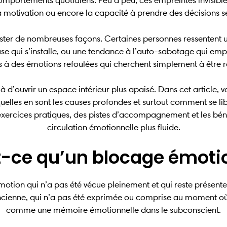
mportements quotidiens. Peu à peu, ces empreintes invisibles
la motivation ou encore la capacité à prendre des décisions 
ter de nombreuses façons. Certaines personnes ressentent une
use qui s’installe, ou une tendance à l’auto-sabotage qui em
iées à des émotions refoulées qui cherchent simplement à être 
uvrir un espace intérieur plus apaisé. Dans cet article, vo
quelles en sont les causes profondes et surtout comment se l
xercices pratiques, des pistes d’accompagnement et les béné
circulation émotionnelle plus fluide.
-ce qu’un blocage émoti
ion qui n’a pas été vécue pleinement et qui reste présente d
ancienne, qui n’a pas été exprimée ou comprise au moment où ell
comme une mémoire émotionnelle dans le subconscient.