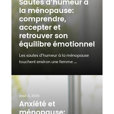
Sautes d’humeur à
la ménopause:
comprendre,
accepter et
retrouver son
équilibre émotionnel
Les sautes d’humeur à la ménopause
touchent environ une femme ...
août 3, 2026
Anxiété et
ménopause: