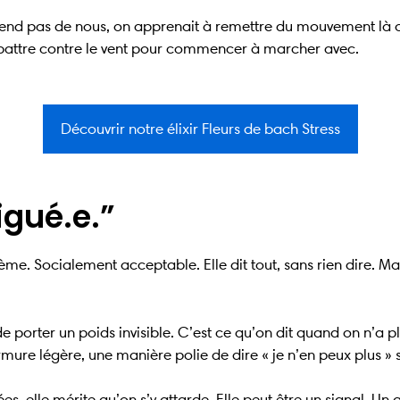
épend pas de nous, on apprenait à remettre du mouvement là où 
 battre contre le vent pour commencer à marcher avec.
Découvrir notre élixir Fleurs de bach Stress
tigué.e.”
me. Socialement acceptable. Elle dit tout, sans rien dire. Mais 
n de porter un poids invisible. C’est ce qu’on dit quand on n’a 
mure légère, une manière polie de dire « je n’en peux plus »
es, elle mérite qu’on s’y attarde. Elle peut être un signal. Un 