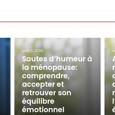
août 3, 2026
a
Sautes d’humeur à
la ménopause:
comprendre,
accepter et
retrouver son
équilibre
émotionnel