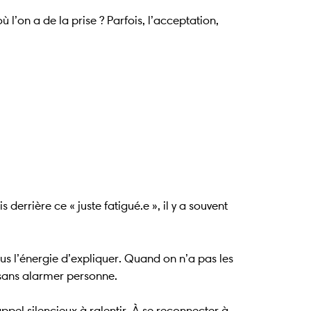
l’on a de la prise ? Parfois, l’acceptation,
derrière ce « juste fatigué.e », il y a souvent
plus l’énergie d’expliquer. Quand on n’a pas les
 sans alarmer personne.
appel silencieux à ralentir. À se reconnecter à