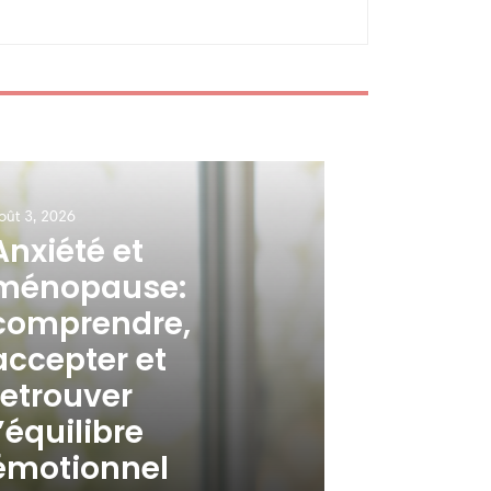
oût 3, 2026
Anxiété et
ménopause:
comprendre,
accepter et
retrouver
l’équilibre
émotionnel