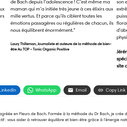
de Bach depuis l’adolescence ! C’est même ma
son e
aux
maman qui m’a initiée très jeune à ces élixirs aux
extr
urs
mille vertus. Et parce qu’ils ciblent toutes les
puis
émotions passagères ou régulières de chacun, ils
flora
nous équilibrent énormément.”
d’ab
phys
Laury Thilleman, Journaliste et auteure de la méthode de bien-
être Au TOP – Tonic Organic Positive
Jéré
spéc
site 
LinkedIn
WhatsApp
Email
Copy Link
e agréée en Fleurs de Bach. Formée à la méthode du Dr Bach, je crée 
if : vous aider à retrouver équilibre et bien-être grâce à l’énergie natu