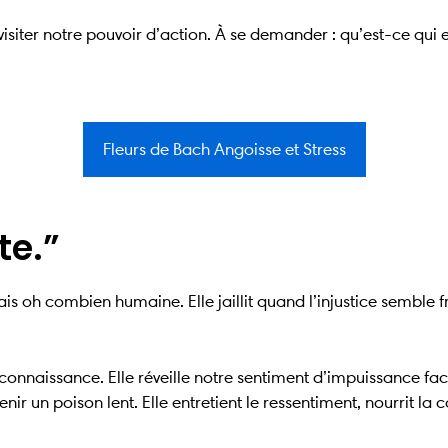
 revisiter notre pouvoir d’action. À se demander : qu’est-ce q
Fleurs de Bach Angoisse et Stress
te.”
s oh combien humaine. Elle jaillit quand l’injustice semble f
connaissance. Elle réveille notre sentiment d’impuissance fa
nir un poison lent. Elle entretient le ressentiment, nourrit la c